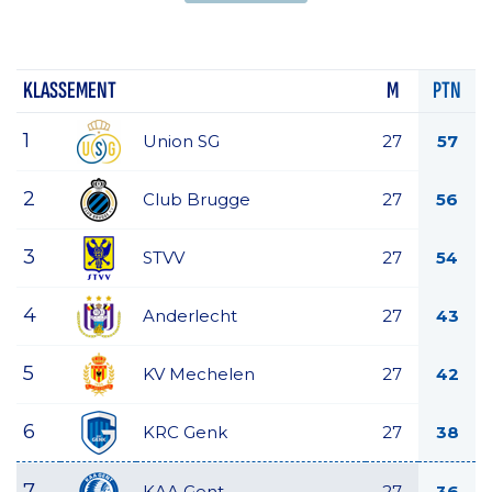
KLASSEMENT
M
PTN
1
Union SG
27
57
2
Club Brugge
27
56
3
STVV
27
54
4
Anderlecht
27
43
5
KV Mechelen
27
42
6
KRC Genk
27
38
7
KAA Gent
27
36