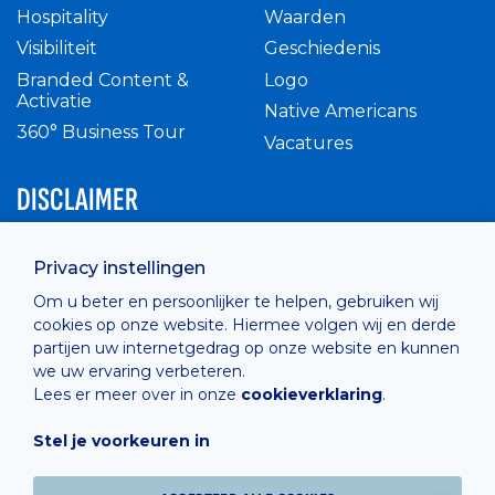
Hospitality
Waarden
Visibiliteit
Geschiedenis
Branded Content &
Logo
Activatie
Native Americans
360° Business Tour
Vacatures
DISCLAIMER
Intern reglement
Privacy instellingen
Privacy Policy
Om u beter en persoonlijker te helpen, gebruiken wij
Cashless
cookies op onze website. Hiermee volgen wij en derde
verkoopsvoorwaarden
partijen uw internetgedrag op onze website en kunnen
Cookie Policy
we uw ervaring verbeteren.
Lees er meer over in onze
cookieverklaring
.
Stel je voorkeuren in
Hosted by
Combell