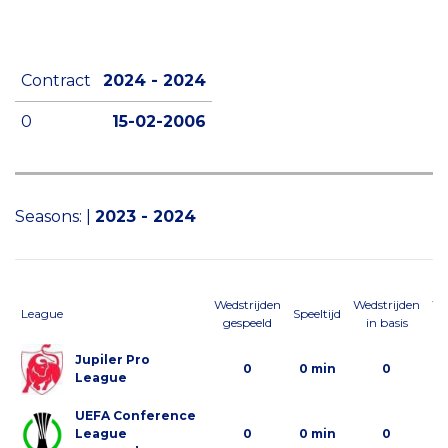
Contract
2024 - 2024
0
15-02-2006
Seasons:
|
2023 - 2024
Wedstrijden
Wedstrijden
We
League
Speeltijd
gespeeld
in basis
al
Jupiler Pro
0
0 min
0
League
UEFA Conference
League
0
0 min
0