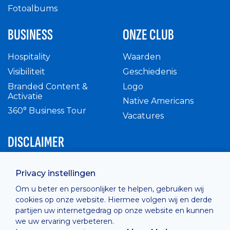
Fotoalbums
BUSINESS
ONZE CLUB
Hospitality
Waarden
Visibiliteit
Geschiedenis
Branded Content &
Logo
Activatie
Native Americans
360° Business Tour
Vacatures
DISCLAIMER
Intern reglement
Privacy instellingen
Privacy Policy
Om u beter en persoonlijker te helpen, gebruiken wij
Cashless
cookies op onze website. Hiermee volgen wij en derde
verkoopsvoorwaarden
partijen uw internetgedrag op onze website en kunnen
Cookie Policy
we uw ervaring verbeteren.