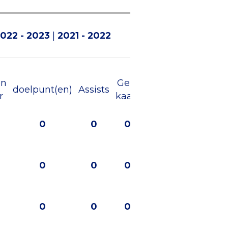
022 - 2023
|
2021 - 2022
en
Gele
Rode
doelpunt(en)
Assists
r
kaart
kaart
0
0
0
0
0
0
0
0
0
0
0
0