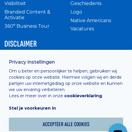
Visibiliteit
Geschiedenis
Branded Content &
Logo
Activatie
Native Americans
360° Business Tour
Vacatures
DISCLAIMER
Intern reglement
Privacy instellingen
Privacy Policy
Om u beter en persoonlijker te helpen, gebruiken wij
Cashless
cookies op onze website. Hiermee volgen wij en derde
verkoopsvoorwaarden
partijen uw internetgedrag op onze website en kunnen
Cookie Policy
we uw ervaring verbeteren.
Lees er meer over in onze
cookieverklaring
.
Stel je voorkeuren in
Hosted by
Combell
ACCEPTEER ALLE COOKIES