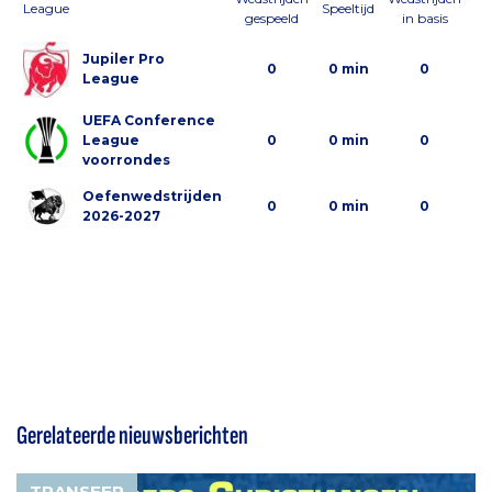
League
Speeltijd
gespeeld
in basis
al
Jupiler Pro
0
0 min
0
League
UEFA Conference
League
0
0 min
0
voorrondes
Oefenwedstrijden
0
0 min
0
2026-2027
Gerelateerde nieuwsberichten
TRANSFER