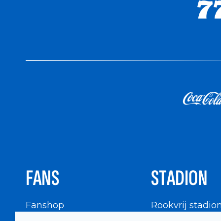
FANS
STADION
Fanshop
Rookvrij stadio
WIGWAM
Stadionbezoek