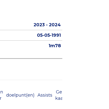
2023 - 2024
05-05-1991
1m78
en
Gele
Rode
doelpunt(en)
Assists
r
kaart
kaart