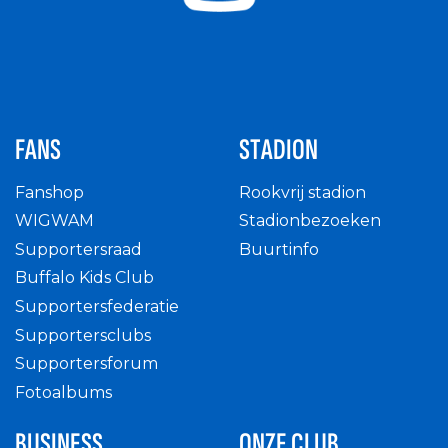
FANS
STADION
Fanshop
Rookvrij stadion
WIGWAM
Stadionbezoeken
Supportersraad
Buurtinfo
Buffalo Kids Club
Supportersfederatie
Supportersclubs
Supportersforum
Fotoalbums
BUSINESS
ONZE CLUB