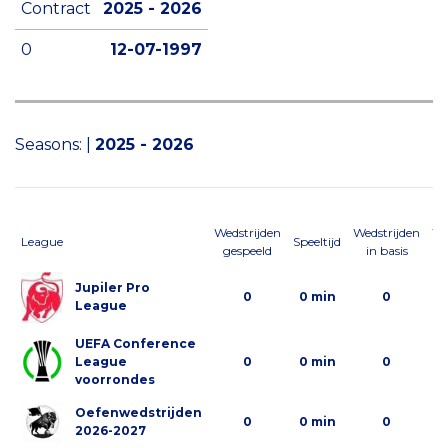
Contract
2025 - 2026
0
12-07-1997
Seasons:
|
2025 - 2026
Wedstrijden
Wedstrijden
We
League
Speeltijd
gespeeld
in basis
al
Jupiler Pro
0
0 min
0
League
UEFA Conference
League
0
0 min
0
voorrondes
Oefenwedstrijden
0
0 min
0
2026-2027