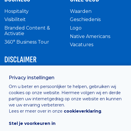
Hospitality
Waarden
Visibiliteit
Geschiedenis
Branded Content &
Logo
Activatie
Native Americans
360° Business Tour
Vacatures
DISCLAIMER
Intern reglement
Privacy instellingen
Privacy Policy
Om u beter en persoonlijker te helpen, gebruiken wij
Cashless
cookies op onze website. Hiermee volgen wij en derde
verkoopsvoorwaarden
partijen uw internetgedrag op onze website en kunnen
Cookie Policy
we uw ervaring verbeteren.
Lees er meer over in onze
cookieverklaring
.
Stel je voorkeuren in