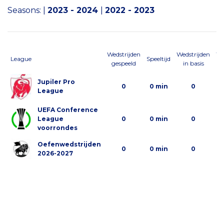
Seasons:
|
2023 - 2024
|
2022 - 2023
Wedstrijden
Wedstrijden
We
League
Speeltijd
gespeeld
in basis
al
Jupiler Pro
0
0 min
0
League
UEFA Conference
League
0
0 min
0
voorrondes
Oefenwedstrijden
0
0 min
0
2026-2027