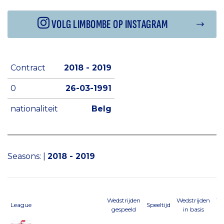
VOLG LIMBOMBE OP INSTAGRAM
Contract
2018 - 2019
0
26-03-1991
nationaliteit
Belg
Seasons:
|
2018 - 2019
Wedstrijden
Wedstrijden
We
League
Speeltijd
gespeeld
in basis
al