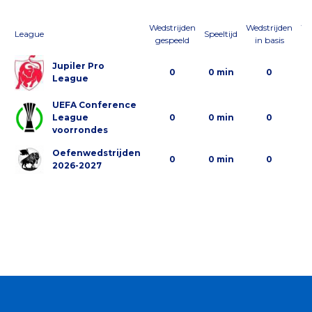
Wedstrijden
Wedstrijden
We
League
Speeltijd
gespeeld
in basis
al
Jupiler Pro
0
0 min
0
League
UEFA Conference
League
0
0 min
0
voorrondes
Oefenwedstrijden
0
0 min
0
2026-2027