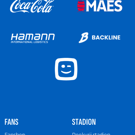
FANS
STADION
Fanshop
Rookvrij stadion