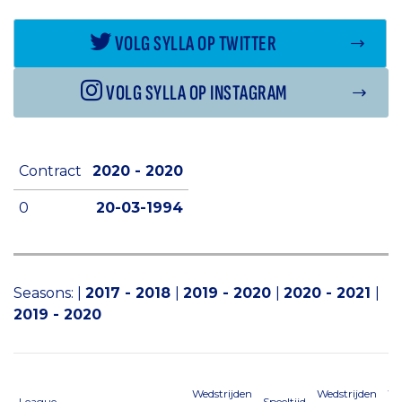
VOLG SYLLA OP TWITTER
VOLG SYLLA OP INSTAGRAM
Contract
2020 - 2020
0
20-03-1994
Seasons:
|
2017 - 2018
|
2019 - 2020
|
2020 - 2021
|
2019 - 2020
Wedstrijden
Wedstrijden
We
League
Speeltijd