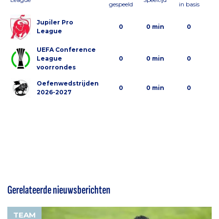
gespeeld
in basis
al
Jupiler Pro
0
0 min
0
League
UEFA Conference
League
0
0 min
0
voorrondes
Oefenwedstrijden
0
0 min
0
2026-2027
Gerelateerde nieuwsberichten
TEAM