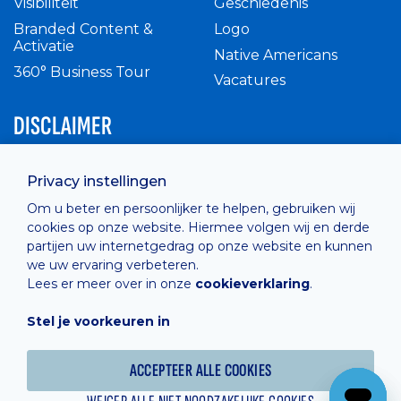
Visibiliteit
Geschiedenis
Branded Content &
Logo
Activatie
Native Americans
360° Business Tour
Vacatures
DISCLAIMER
Intern reglement
Privacy instellingen
Privacy Policy
Om u beter en persoonlijker te helpen, gebruiken wij
Cashless
cookies op onze website. Hiermee volgen wij en derde
verkoopsvoorwaarden
partijen uw internetgedrag op onze website en kunnen
Cookie Policy
we uw ervaring verbeteren.
Lees er meer over in onze
cookieverklaring
.
Stel je voorkeuren in
Hosted by
Combell
ACCEPTEER ALLE COOKIES