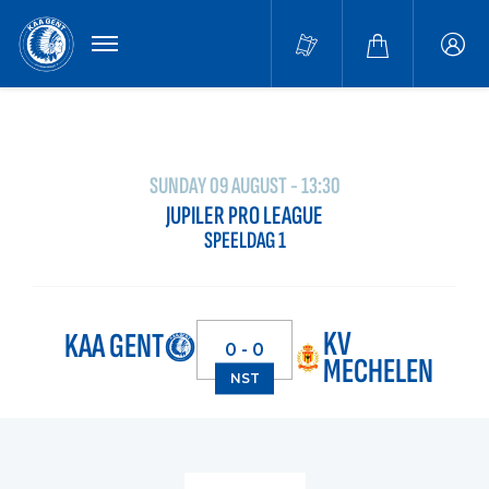
MENU
Buffa
accou
SUNDAY 09 AUGUST - 13:30
JUPILER PRO LEAGUE
SPEELDAG 1
KV
KAA GENT
0 - 0
MECHELEN
NST