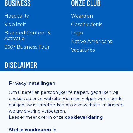
BUSINESS
ONZE CLUB
Hospitality
Waarden
Visibiliteit
Geschiedenis
Branded Content &
Logo
Activatie
Native Americans
360° Business Tour
Vacatures
DISCLAIMER
Intern reglement
Privacy instellingen
Privacy Policy
Om u beter en persoonlijker te helpen, gebruiken wij
Cashless
cookies op onze website. Hiermee volgen wij en derde
verkoopsvoorwaarden
partijen uw internetgedrag op onze website en kunnen
Cookie Policy
we uw ervaring verbeteren.
Lees er meer over in onze
cookieverklaring
.
Stel je voorkeuren in