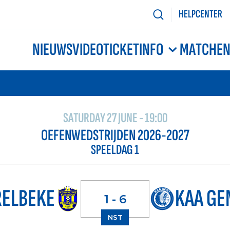
HELPCENTER
NIEUWS
VIDEO
TICKETINFO
MATCHE
SATURDAY 27 JUNE - 19:00
OEFENWEDSTRIJDEN 2026-2027
SPEELDAG 1
RELBEKE
KAA GE
1 - 6
NST