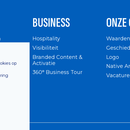
BUSINESS
ONZE 
n
Hospitality
Waarde
en
Visibiliteit
Geschied
Branded Content &
Logo
Activatie
ookies op
Native A
360° Business Tour
Vacature
ring