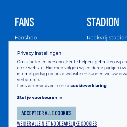
FANS
STADION
Fanshop
Rookvrij stadio
WIGWAM
Stadionbezoek
Privacy instellingen
Supportersraad
Buurtinfo
Om u beter en persoonlijker te helpen, gebruiken wij c
Buffalo Kids Club
onze website. Hiermee volgen wij en derde partijen uw
Supportersfederatie
internetgedrag op onze website en kunnen we uw erva
verbeteren.
Supportersclubs
Lees er meer over in onze
cookieverklaring
.
Supportersforum
Stel je voorkeuren in
Fotoalbums
ACCEPTEER ALLE COOKIES
WEIGER ALLE NIET NOODZAKELIJKE COOKIES