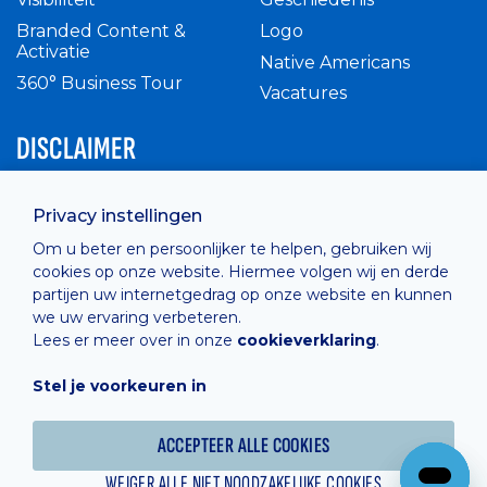
Branded Content &
Logo
Activatie
Native Americans
360° Business Tour
Vacatures
DISCLAIMER
Intern reglement
Privacy instellingen
Privacy Policy
Om u beter en persoonlijker te helpen, gebruiken wij
Cashless
cookies op onze website. Hiermee volgen wij en derde
verkoopsvoorwaarden
partijen uw internetgedrag op onze website en kunnen
Cookie Policy
we uw ervaring verbeteren.
Lees er meer over in onze
cookieverklaring
.
Stel je voorkeuren in
Hosted by
Combell
ACCEPTEER ALLE COOKIES
WEIGER ALLE NIET NOODZAKELIJKE COOKIES
Powered online by