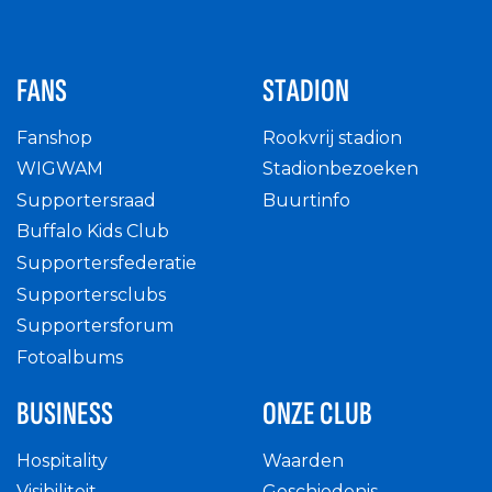
FANS
STADION
Fanshop
Rookvrij stadion
WIGWAM
Stadionbezoeken
Supportersraad
Buurtinfo
Buffalo Kids Club
Supportersfederatie
Supportersclubs
Supportersforum
Fotoalbums
BUSINESS
ONZE CLUB
Hospitality
Waarden
Visibiliteit
Geschiedenis