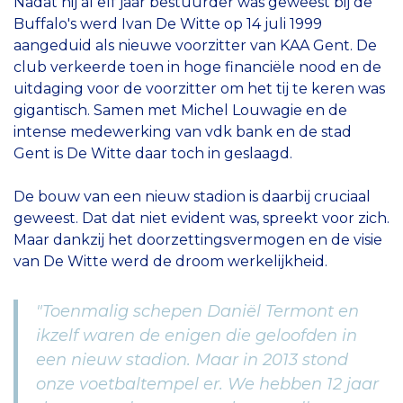
Nadat hij al elf jaar bestuurder was geweest bij de
Buffalo's werd Ivan De Witte op 14 juli 1999
aangeduid als nieuwe voorzitter van KAA Gent. De
club verkeerde toen in hoge financiële nood en de
uitdaging voor de voorzitter om het tij te keren was
gigantisch. Samen met Michel Louwagie en de
intense medewerking van vdk bank en de stad
Gent is De Witte daar toch in geslaagd.
De bouw van een nieuw stadion is daarbij cruciaal
geweest. Dat dat niet evident was, spreekt voor zich.
Maar dankzij het doorzettingsvermogen en de visie
van De Witte werd de droom werkelijkheid.
"Toenmalig schepen Daniël Termont en
ikzelf waren de enigen die geloofden in
een nieuw stadion. Maar in 2013 stond
onze voetbaltempel er. We hebben 12 jaar