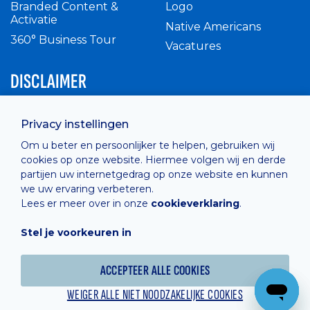
Branded Content &
Logo
Activatie
Native Americans
360° Business Tour
Vacatures
DISCLAIMER
Intern reglement
Privacy instellingen
Privacy Policy
Om u beter en persoonlijker te helpen, gebruiken wij
Cashless
cookies op onze website. Hiermee volgen wij en derde
verkoopsvoorwaarden
partijen uw internetgedrag op onze website en kunnen
Cookie Policy
we uw ervaring verbeteren.
Lees er meer over in onze
cookieverklaring
.
Stel je voorkeuren in
Hosted by
Combell
ACCEPTEER ALLE COOKIES
WEIGER ALLE NIET NOODZAKELIJKE COOKIES
Powered online by