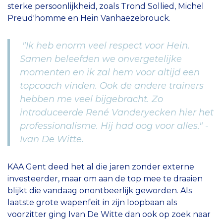
sterke persoonlijkheid, zoals Trond Sollied, Michel
Preud'homme en Hein Vanhaezebrouck.
"Ik heb enorm veel respect voor Hein.
Samen beleefden we onvergetelijke
momenten en ik zal hem voor altijd een
topcoach vinden. Ook de andere trainers
hebben me veel bijgebracht. Zo
introduceerde René Vanderyecken hier het
professionalisme. Hij had oog voor alles." -
Ivan De Witte.
KAA Gent deed het al die jaren zonder externe
investeerder, maar om aan de top mee te draaien
blijkt die vandaag onontbeerlijk geworden. Als
laatste grote wapenfeit in zijn loopbaan als
voorzitter ging Ivan De Witte dan ook op zoek naar