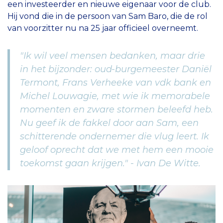
een investeerder en nieuwe eigenaar voor de club.
Hij vond die in de persoon van Sam Baro, die de rol
van voorzitter nu na 25 jaar officieel overneemt.
"Ik wil veel mensen bedanken, maar drie
in het bijzonder: oud-burgemeester Daniël
Termont, Frans Verheeke van vdk bank en
Michel Louwagie, met wie ik memorabele
momenten en zware stormen beleefd heb.
Nu geef ik de fakkel door aan Sam, een
schitterende ondernemer die vlug leert. Ik
geloof oprecht dat we met hem een mooie
toekomst gaan krijgen." - Ivan De Witte.