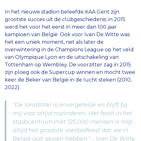
In het nieuwe stadion beleefde KAA Gent zijn
grootste succes uit de clubgeschiedenis: in 2015
werd het voor het eerst in meer dan 100 jaar
kampioen van België. Ook voor Ivan De Witte was
het een uniek moment, net als later de
overwintering in de Champions League op het veld
van Olympique Lyon en de uitschakeling van
Tottenham op Wembley. De voorzitter zag in 2015
zijn ploeg ook de Supercup winnen en mocht twee
keer de Beker van België in de lucht steken (2010,
2022).
"De landstitel is onvergetelijk en blijft bij
mij voor altijd nazinderen. Het feest in het
stadscentrum met 125.000 mensen is nog
altijd het grootste voetbalfeest dat we in
België ooit gezien hebben." - Ivan De Witte