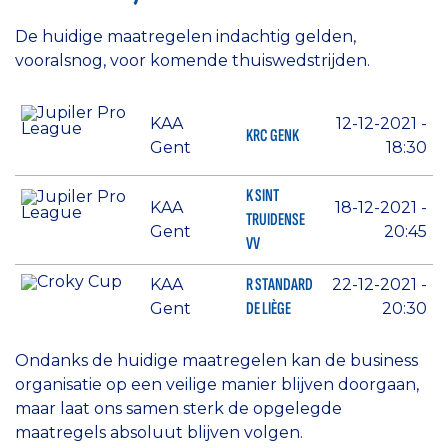
De huidige maatregelen indachtig gelden,
vooralsnog, voor komende thuiswedstrijden.
KAA
12-12-2021 -
KRC GENK
Gent
18:30
K SINT
KAA
18-12-2021 -
TRUIDENSE
Gent
20:45
VV
R STANDARD
KAA
22-12-2021 -
DE LIÈGE
Gent
20:30
Ondanks de huidige maatregelen kan de business
organisatie op een veilige manier blijven doorgaan,
maar laat ons samen sterk de opgelegde
maatregels absoluut blijven volgen.