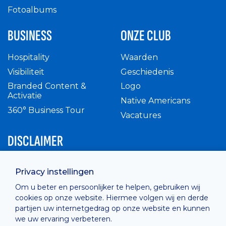
Fotoalbums
BUSINESS
ONZE CLUB
Hospitality
Waarden
Visibiliteit
Geschiedenis
Branded Content &
Logo
Activatie
Native Americans
360° Business Tour
Vacatures
DISCLAIMER
Intern reglement
Privacy instellingen
Privacy Policy
Om u beter en persoonlijker te helpen, gebruiken wij
Cashless
cookies op onze website. Hiermee volgen wij en derde
verkoopsvoorwaarden
partijen uw internetgedrag op onze website en kunnen
Cookie Policy
we uw ervaring verbeteren.