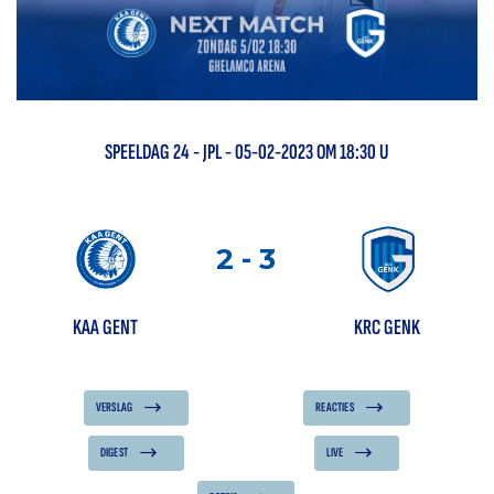
SPEELDAG
24
-
JPL
- 05-02-2023 OM 18:30 U
2
-
3
KAA GENT
KRC GENK
VERSLAG
REACTIES
DIGEST
LIVE