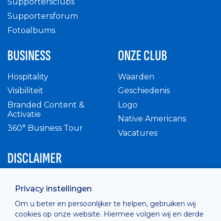
Supportersclubs
Supportersforum
Fotoalbums
BUSINESS
ONZE CLUB
Hospitality
Waarden
Visibiliteit
Geschiedenis
Branded Content &
Logo
Activatie
Native Americans
360° Business Tour
Vacatures
DISCLAIMER
Intern reglement
Privacy instellingen
Privacy Policy
Om u beter en persoonlijker te helpen, gebruiken wij
Cashless
cookies op onze website. Hiermee volgen wij en derde
verkoopsvoorwaarden