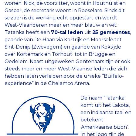
wonen. Nick, de voorzitter, woont in Houthulst en
Gaspar, de secretaris woont in Roeselare. Sinds dit
seizoen is de werking echt opgestart en wordt
West-Vlaanderen meer en meer blauw en wit.
Tatanka heeft een
70-tal leden
uit
25 gemeentes
,
gaande van De Haan via Kortrijk en Moorsele tot
Sint-Denijs (Zwevegem) en gaande van Koksijde
over Kortemark en Torhout tot in Brugge en
Oedelem. Naast uitgeweken Gentenaars zijn er ook
steeds meer en meer West-Vlaamse leden die zich
hebben laten verleiden door de unieke “Buffalo-
experience” in de Ghelamco Arena.
De naam ‘Tatanka’
komt uit het Lakota,
een indiaanse taal en
betekent
‘Amerikaanse bizon’.
In het logo zijn de