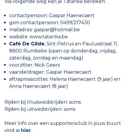
Via volgende weg kan je Tatanka bereiken:
contactpersoon: Gaspar Haenecaert
gsm contactpersoon: 0499/217430
mailadres:
gaspar@hotmail.be
website:
www.tatanka.be
Café De Gilde
, Sint-Petrus en Paulusstraat 11,
8800 Rumbeke (open op donderdag, vrijdag,
zaterdag, zondag en maandag)
voorzitter: Nick Geers
vaandeldrager: Gaspar Haenecaert
aftrapmascottes: Helena Haenecaert (9 jaar) en
Anna Haenecaert (8 jaar)
Rijden bij thuiswedstrijden: soms
Rijden bij uitwedstrijden: soms
Meer info over een supportersclub in jouw buurt
vind je
hier
.