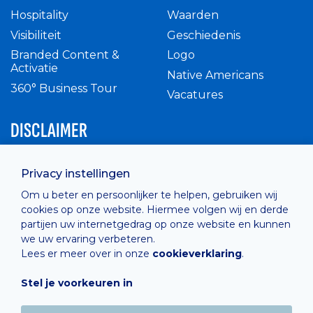
Hospitality
Waarden
Visibiliteit
Geschiedenis
Branded Content &
Logo
Activatie
Native Americans
360° Business Tour
Vacatures
DISCLAIMER
Intern reglement
Privacy instellingen
Privacy Policy
Om u beter en persoonlijker te helpen, gebruiken wij
Cashless
cookies op onze website. Hiermee volgen wij en derde
verkoopsvoorwaarden
partijen uw internetgedrag op onze website en kunnen
Cookie Policy
we uw ervaring verbeteren.
Lees er meer over in onze
cookieverklaring
.
Stel je voorkeuren in
Hosted by
Combell