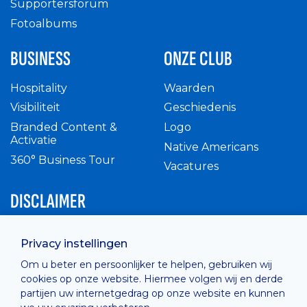
Supportersforum
Fotoalbums
BUSINESS
ONZE CLUB
Hospitality
Waarden
Visibiliteit
Geschiedenis
Branded Content &
Logo
Activatie
Native Americans
360° Business Tour
Vacatures
DISCLAIMER
Intern reglement
Privacy instellingen
Privacy Policy
Om u beter en persoonlijker te helpen, gebruiken wij
Cashless
cookies op onze website. Hiermee volgen wij en derde
verkoopsvoorwaarden
partijen uw internetgedrag op onze website en kunnen
Cookie Policy