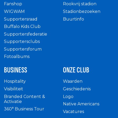
Fanshop
Rookvrij stadion
WIGWAM
Stadionbezoeken
Supportersraad
Buurtinfo
Buffalo Kids Club
Supportersfederatie
Supportersclubs
Supportersforum
Fotoalbums
BUSINESS
ONZE CLUB
Hospitality
Waarden
Visibiliteit
Geschiedenis
Branded Content &
Logo
Activatie
Native Americans
360° Business Tour
Vacatures