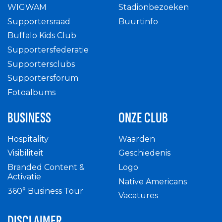
WIGWAM
Stadionbezoeken
Supportersraad
Buurtinfo
Buffalo Kids Club
Supportersfederatie
Supportersclubs
Supportersforum
Fotoalbums
BUSINESS
ONZE CLUB
Hospitality
Waarden
Visibiliteit
Geschiedenis
Branded Content &
Logo
Activatie
Native Americans
360° Business Tour
Vacatures
DISCLAIMER