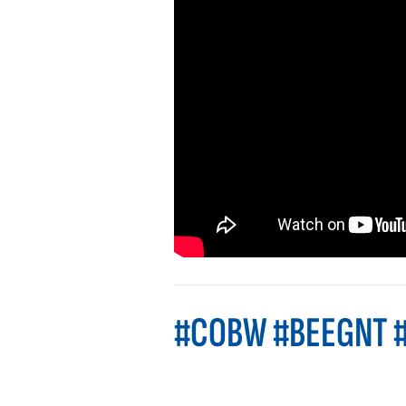
#COBW #BEEGNT #