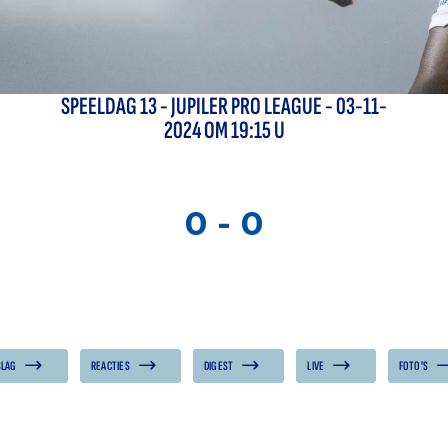
SPEELDAG
13
-
JUPILER PRO LEAGUE
- 03-11-
2024 OM 19:15 U
0
-
0
SLAG
REACTIES
DIGEST
LIVE
FOTO'S