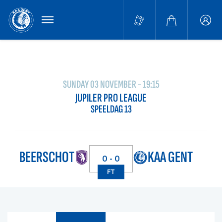
MENU
Buffa
accou
SUNDAY 03 NOVEMBER - 19:15
JUPILER PRO LEAGUE
SPEELDAG 13
BEERSCHOT
KAA GENT
0 - 0
FT