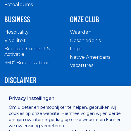
Fotoalbums
BUSINESS
ONZE CLUB
Hospitality
Waarden
Visibiliteit
Geschiedenis
Branded Content &
Logo
Activatie
Native Americans
360° Business Tour
Vacatures
DISCLAIMER
Intern reglement
Privacy instellingen
Privacy Policy
Om u beter en persoonlijker te helpen, gebruiken wij
Cashless
cookies op onze website. Hiermee volgen wij en derde
verkoopsvoorwaarden
partijen uw internetgedrag op onze website en kunnen
Cookie Policy
we uw ervaring verbeteren.