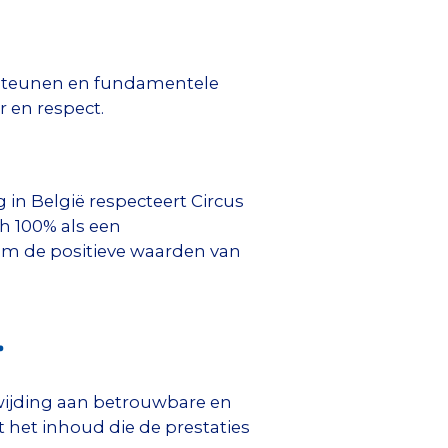
ersteunen en fundamentele
r en respect.
in België respecteert Circus
ch 100% als een
om de positieve waarden van
.
oewijding aan betrouwbare en
t het inhoud die de prestaties