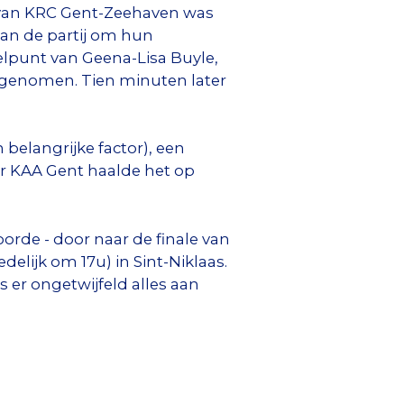
e van KRC Gent-Zeehaven was
an de partij om hun
lpunt van Geena-Lisa Buyle,
d genomen. Tien minuten later
belangrijke factor), een
ar KAA Gent haalde het op
oorde - door naar de finale van
elijk om 17u) in Sint-Niklaas.
 er ongetwijfeld alles aan