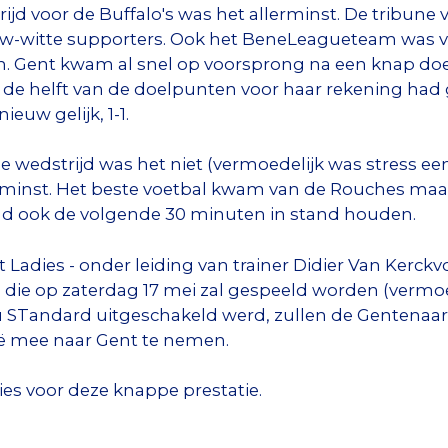
ijd voor de Buffalo's was het allerminst. De tribun
uw-witte supporters. Ook het BeneLeagueteam was v
. Gent kwam al snel op voorsprong na een knap doe
jd de helft van de doelpunten voor haar rekening ha
euw gelijk, 1-1.
edstrijd was het niet (vermoedelijk was stress een 
llerminst. Het beste voetbal kwam van de Rouches ma
tand ook de volgende 30 minuten in stand houden.
Ladies - onder leiding van trainer Didier Van Kerckv
d die op zaterdag 17 mei zal gespeeld worden (vermoed
 Nu STandard uitgeschakeld werd, zullen de Gentenaars
ë mee naar Gent te nemen.
ies voor deze knappe prestatie.