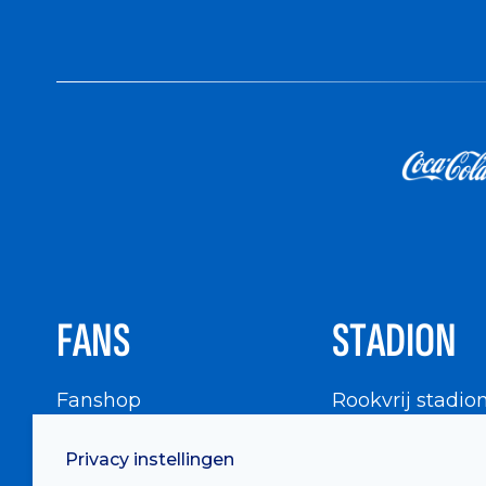
FANS
STADION
Fanshop
Rookvrij stadio
WIGWAM
Stadionbezoek
Privacy instellingen
Supportersraad
Buurtinfo