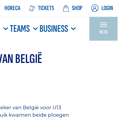
HORECA
TICKETS
SHOP
LOGIN
N
TEAMS
BUSINESS
MEER
VAN BELGIË
eker van België voor U13
p Luik kwamen beide ploegen