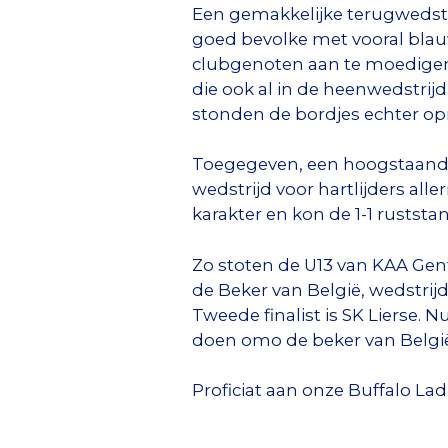
Een gemakkelijke terugwedstr
goed bevolke met vooral bla
clubgenoten aan te moedigen
die ook al in de heenwedstri
stonden de bordjes echter opni
Toegegeven, een hoogstaande w
wedstrijd voor hartlijders a
karakter en kon de 1-1 rusts
Zo stoten de U13 van KAA Gent 
de Beker van België, wedstrij
Tweede finalist is SK Lierse.
doen omo de beker van Belgi
Proficiat aan onze Buffalo Lad