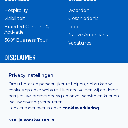
Hospitality
Waarden
Visibiliteit
Geschiedenis
Branded Content &
Logo
Activatie
Native Americans
360° Business Tour
Vacatures
DISCLAIMER
Intern reglement
Privacy instellingen
Privacy Policy
Om u beter en persoonlijker te helpen, gebruiken wij
Cashless
cookies op onze website. Hiermee volgen wij en derde
verkoopsvoorwaarden
partijen uw internetgedrag op onze website en kunnen
Cookie Policy
we uw ervaring verbeteren.
Lees er meer over in onze
cookieverklaring
.
Stel je voorkeuren in