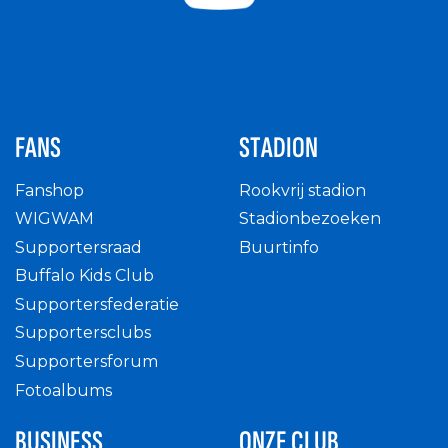
FANS
STADION
Fanshop
Rookvrij stadion
WIGWAM
Stadionbezoeken
Supportersraad
Buurtinfo
Buffalo Kids Club
Supportersfederatie
Supportersclubs
Supportersforum
Fotoalbums
BUSINESS
ONZE CLUB