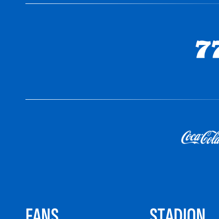
FANS
STADION