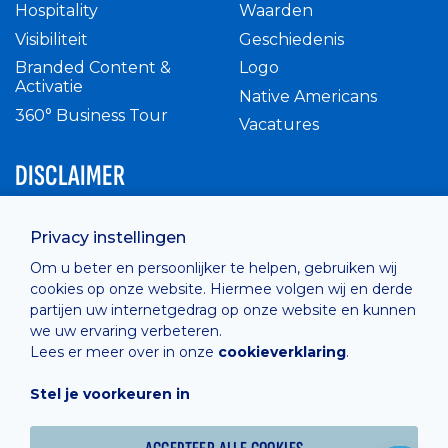
Hospitality
Waarden
Visibiliteit
Geschiedenis
Branded Content &
Logo
Activatie
Native Americans
360° Business Tour
Vacatures
DISCLAIMER
Intern reglement
Privacy instellingen
Privacy Policy
Om u beter en persoonlijker te helpen, gebruiken wij
Cashless
cookies op onze website. Hiermee volgen wij en derde
verkoopsvoorwaarden
partijen uw internetgedrag op onze website en kunnen
Cookie Policy
we uw ervaring verbeteren.
Lees er meer over in onze
cookieverklaring
.
Stel je voorkeuren in
Hosted by
Combell