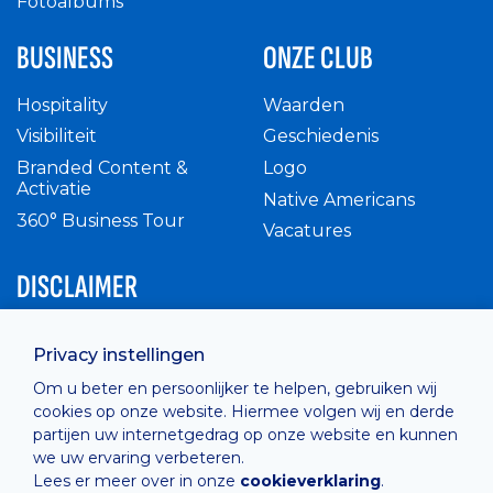
Fotoalbums
BUSINESS
ONZE CLUB
Hospitality
Waarden
Visibiliteit
Geschiedenis
Branded Content &
Logo
Activatie
Native Americans
360° Business Tour
Vacatures
DISCLAIMER
Intern reglement
Privacy instellingen
Privacy Policy
Om u beter en persoonlijker te helpen, gebruiken wij
Cashless
cookies op onze website. Hiermee volgen wij en derde
verkoopsvoorwaarden
partijen uw internetgedrag op onze website en kunnen
Cookie Policy
we uw ervaring verbeteren.
Lees er meer over in onze
cookieverklaring
.