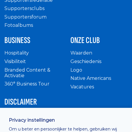
Supportersfederatie
Supportersclubs
Supportersforum
Fotoalbums
BUSINESS
ONZE CLUB
Hospitality
Waarden
Visibiliteit
Geschiedenis
Branded Content &
Logo
Activatie
Native Americans
360° Business Tour
Vacatures
DISCLAIMER
Intern reglement
Privacy instellingen
Privacy Policy
Om u beter en persoonlijker te helpen, gebruiken wij
Cashless