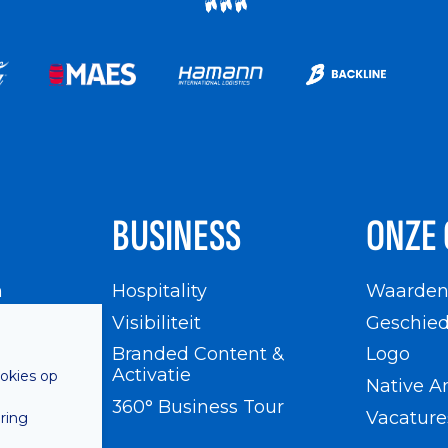
BUSINESS
ONZE 
n
Hospitality
Waarde
en
Visibiliteit
Geschied
Branded Content &
Logo
Activatie
ookies op
Native A
360° Business Tour
Vacature
ring