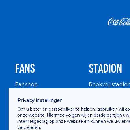
FANS
STADION
Fanshop
Rookvrij stadio
WIGWAM
Stadionbezoek
Privacy instellingen
Supportersraad
Buurtinfo
Om u beter en persoonlijker te helpen, gebruiken wij c
Buffalo Kids Club
onze website. Hiermee volgen wij en derde partijen uw
Supportersfederatie
internetgedrag op onze website en kunnen we uw erva
verbeteren.