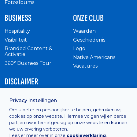
Fotoalbums
BUSINESS
ONZE CLUB
Hospitality
Waarden
Visibiliteit
Geschiedenis
Branded Content &
Logo
Activatie
Native Americans
360° Business Tour
Vacatures
DISCLAIMER
Intern reglement
Privacy instellingen
Privacy Policy
Om u beter en persoonlijker te helpen, gebruiken wij
Cashless
cookies op onze website. Hiermee volgen wij en derde
verkoopsvoorwaarden
partijen uw internetgedrag op onze website en kunnen
Cookie Policy
we uw ervaring verbeteren.
Lees er meer over in onze
cookieverklaring
.