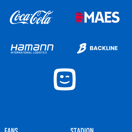
FANS
STADION