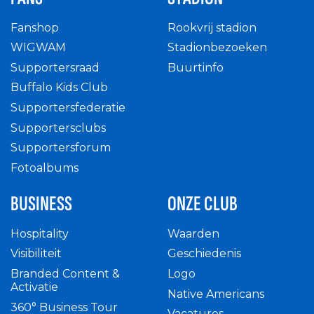
Fanshop
Rookvrij stadion
WIGWAM
Stadionbezoeken
Supportersraad
Buurtinfo
Buffalo Kids Club
Supportersfederatie
Supportersclubs
Supportersforum
Fotoalbums
BUSINESS
ONZE CLUB
Hospitality
Waarden
Visibiliteit
Geschiedenis
Branded Content &
Logo
Activatie
Native Americans
360° Business Tour
Vacatures