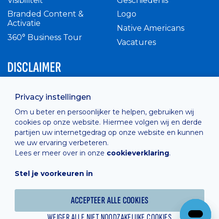
Visibiliteit
Geschiedenis
Branded Content &
Logo
Activatie
Native Americans
360° Business Tour
Vacatures
DISCLAIMER
Intern reglement
Privacy instellingen
Privacy Policy
Om u beter en persoonlijker te helpen, gebruiken wij
Cashless
cookies op onze website. Hiermee volgen wij en derde
verkoopsvoorwaarden
partijen uw internetgedrag op onze website en kunnen
Cookie Policy
we uw ervaring verbeteren.
Lees er meer over in onze
cookieverklaring
.
Stel je voorkeuren in
Hosted by
Combell
ACCEPTEER ALLE COOKIES
WEIGER ALLE NIET NOODZAKELIJKE COOKIES
Powered online by