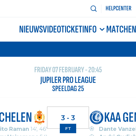
HELPCENTER
NIEUWS
VIDEO
TICKETINFO
MATCHE
FRIDAY 07 FEBRUARY - 20:45
JUPILER PRO LEAGUE
SPEELDAG 25
CHELEN
KAA GE
3 - 3
ito Raman
14', 46'
Dante Vanze
FT