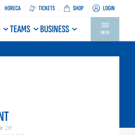
HORECA
TICKETS
SHOP
LOGIN
N
TEAMS
BUSINESS
MEER
NT
ir
28'