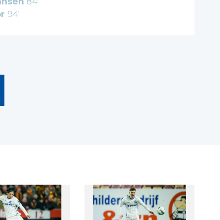
hnsen
84'
r
94'