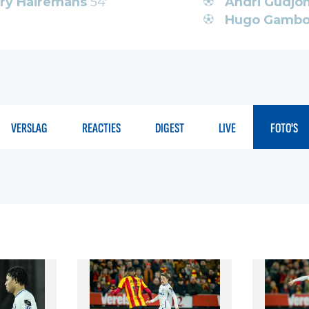
ry Hairemans
54'
Andri Gudjo
Hugo Gambo
VERSLAG
REACTIES
DIGEST
LIVE
FOTO'S