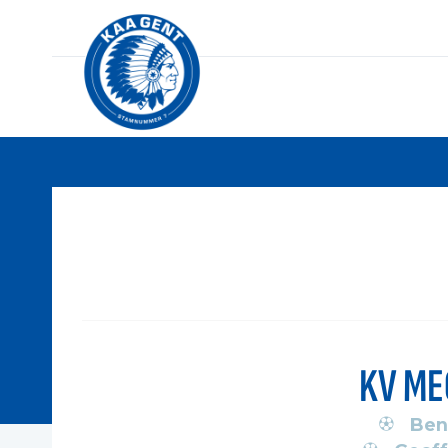
KV ME
Ben