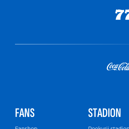
FANS
STADION
Fanshop
Rookvrij stadio