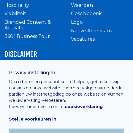
Hospitality
Waarden
Visibiliteit
Geschiedenis
Branded Content &
Logo
Activatie
Native Americans
360° Business Tour
Vacatures
DISCLAIMER
Intern reglement
Privacy instellingen
Privacy Policy
Om u beter en persoonlijker te helpen, gebruiken wij
Cashless
cookies op onze website. Hiermee volgen wij en derde
verkoopsvoorwaarden
partijen uw internetgedrag op onze website en kunnen
Cookie Policy
we uw ervaring verbeteren.
Lees er meer over in onze
cookieverklaring
.
Stel je voorkeuren in
Hosted by
Combell