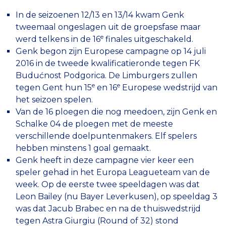
In de seizoenen 12/13 en 13/14 kwam Genk
tweemaal ongeslagen uit de groepsfase maar
e
werd telkens in de 16
finales uitgeschakeld.
Genk begon zijn Europese campagne op 14 juli
2016 in de tweede kwalificatieronde tegen FK
Budućnost Podgorica. De Limburgers zullen
e
e
tegen Gent hun 15
en 16
Europese wedstrijd van
het seizoen spelen.
Van de 16 ploegen die nog meedoen, zijn Genk en
Schalke 04 de ploegen met de meeste
verschillende doelpuntenmakers. Elf spelers
hebben minstens 1 goal gemaakt.
Genk heeft in deze campagne vier keer een
speler gehad in het Europa Leagueteam van de
week. Op de eerste twee speeldagen was dat
Leon Bailey (nu Bayer Leverkusen), op speeldag 3
was dat Jacub Brabec en na de thuiswedstrijd
tegen Astra Giurgiu (Round of 32) stond