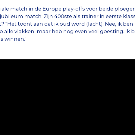
ciale match in de Europe play-offs voor beide ploeg
ubileum match. Zijn 400ste als trainer in eerste klas
t? "Het toont aan dat ik oud word (lacht). Nee, ik be
op alle vlakken, maar heb nog even veel goesting. Ik 
s winnen."