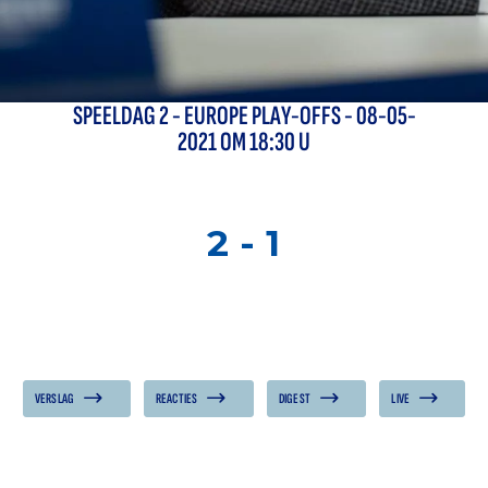
SPEELDAG
2
-
EUROPE PLAY-OFFS
- 08-05-
2021 OM 18:30 U
2
-
1
VERSLAG
REACTIES
DIGEST
LIVE