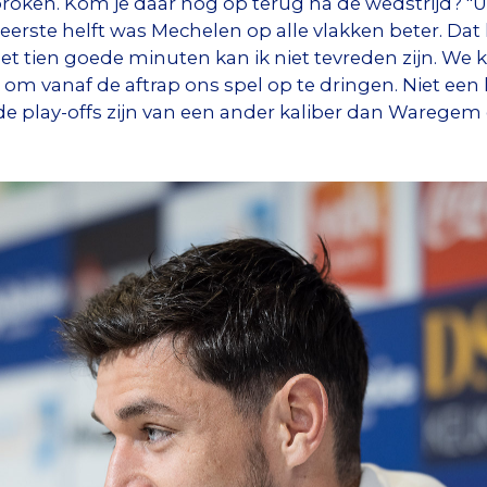
roken. Kom je daar nog op terug na de wedstrijd? "U
 eerste helft was Mechelen op alle vlakken beter. Dat
t tien goede minuten kan ik niet tevreden zijn. W
k om vanaf de aftrap ons spel op te dringen. Niet een k
e play-offs zijn van een ander kaliber dan Waregem e