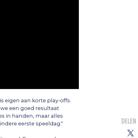
s eigen aan korte play-offs.
 we een goed resultaat
es in handen, maar alles
DELEN
indere eerste speeldag."