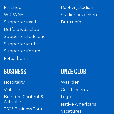
Fanshop
Rookvrij stadion
WIGWAM
Stadionbezoeken
Supportersraad
Buurtinfo
Buffalo Kids Club
Supportersfederatie
Supportersclubs
Supportersforum
Fotoalbums
BUSINESS
ONZE CLUB
Hospitality
Waarden
Visibiliteit
Geschiedenis
Branded Content &
Logo
Activatie
Native Americans
360° Business Tour
Vacatures