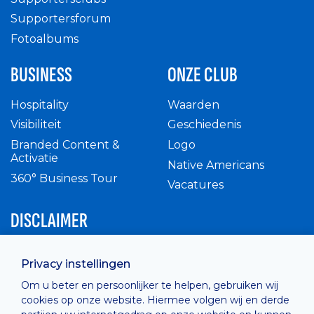
Supportersforum
Fotoalbums
BUSINESS
ONZE CLUB
Hospitality
Waarden
Visibiliteit
Geschiedenis
Branded Content &
Logo
Activatie
Native Americans
360° Business Tour
Vacatures
DISCLAIMER
Intern reglement
Privacy instellingen
Privacy Policy
Om u beter en persoonlijker te helpen, gebruiken wij
Cashless
cookies op onze website. Hiermee volgen wij en derde
verkoopsvoorwaarden