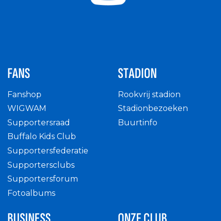
FANS
STADION
Fanshop
Rookvrij stadion
WIGWAM
Stadionbezoeken
Supportersraad
Buurtinfo
Buffalo Kids Club
Supportersfederatie
Supportersclubs
Supportersforum
Fotoalbums
BUSINESS
ONZE CLUB