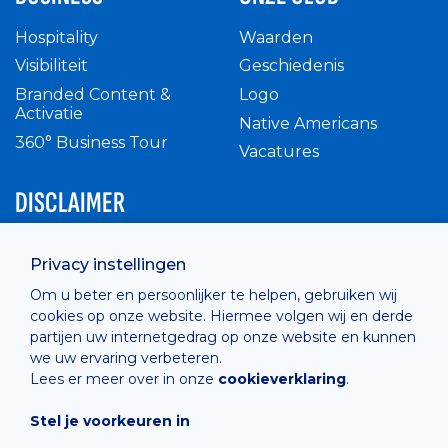
Hospitality
Waarden
Visibiliteit
Geschiedenis
Branded Content &
Logo
Activatie
Native Americans
360° Business Tour
Vacatures
DISCLAIMER
Intern reglement
Privacy instellingen
Privacy Policy
Om u beter en persoonlijker te helpen, gebruiken wij
Cashless
cookies op onze website. Hiermee volgen wij en derde
verkoopsvoorwaarden
partijen uw internetgedrag op onze website en kunnen
Cookie Policy
we uw ervaring verbeteren.
Lees er meer over in onze
cookieverklaring
.
Stel je voorkeuren in