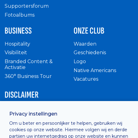
Supportersforum
Fotoalbums
BUSINESS
ONZE CLUB
Hospitality
Waarden
Visibiliteit
Geschiedenis
Branded Content &
Logo
Activatie
Native Americans
360° Business Tour
Vacatures
DISCLAIMER
Intern reglement
Privacy instellingen
Privacy Policy
Om u beter en persoonlijker te helpen, gebruiken wij
Cashless
cookies op onze website. Hiermee volgen wij en derde
verkoopsvoorwaarden
partijen uw internetgedrag op onze website en kunnen