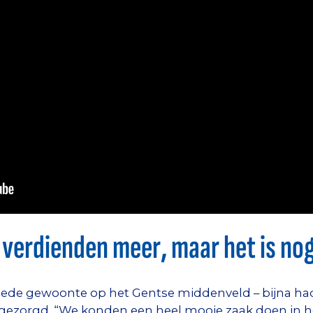
e verdienden meer, maar het is no
goede gewoonte op het Gentse middenveld – bijna had
ezorgd. “We konden een heel mooie zaak doen in het