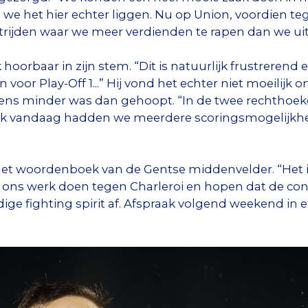
we het hier echter liggen. Nu op Union, voordien te
rijden waar we meer verdienden te rapen dan we uit
k hoorbaar in zijn stem. “Dit is natuurlijk frustrere
oor Play-Off 1...” Hij vond het echter niet moeilijk
ens minder was dan gehoopt. “In de twee rechthoe
. Ook vandaag hadden we meerdere scoringsmogelijkhe
het woordenboek van de Gentse middenvelder. “Het is
ns werk doen tegen Charleroi en hopen dat de conc
ige fighting spirit af. Afspraak volgend weekend in