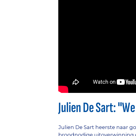
Julien De Sart: "W
Julien De Sart heerste naar 
broodnodige uitoverwinning g