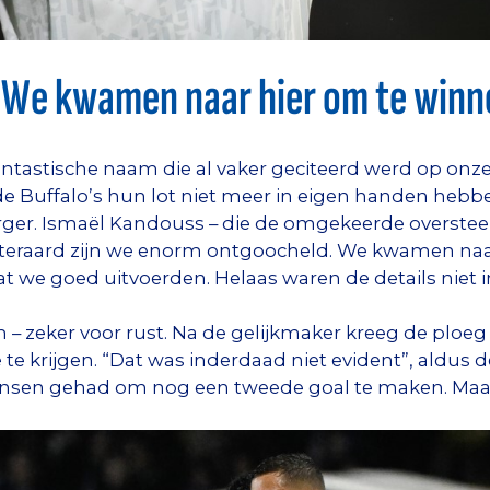
"We kwamen naar hier om te winn
fantastische naam die al vaker geciteerd werd op on
e Buffalo’s hun lot niet meer in eigen handen hebben.
er. Ismaël Kandouss – die de omgekeerde oversteek
Uiteraard zijn we enorm ontgoocheld. We kwamen naa
at we goed uitvoerden. Helaas waren de details niet i
– zeker voor rust. Na de gelijkmaker kreeg de ploeg
 te krijgen. “Dat was inderdaad niet evident”, aldu
sen gehad om nog een tweede goal te maken. Maar ja