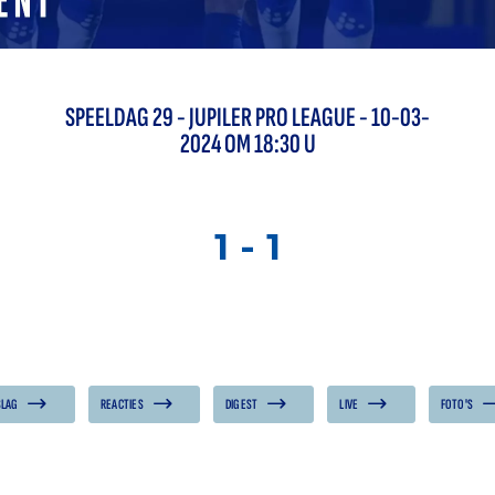
SPEELDAG
29
-
JUPILER PRO LEAGUE
- 10-03-
2024 OM 18:30 U
1
-
1
SLAG
REACTIES
DIGEST
LIVE
FOTO'S