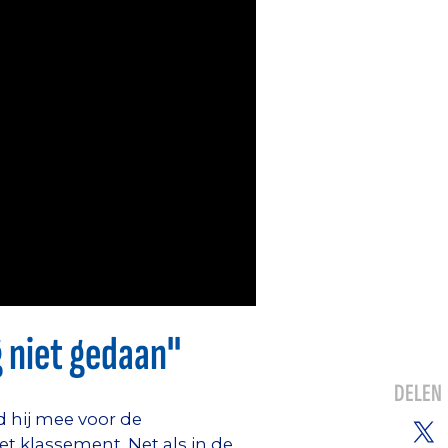
g niet gedaan"
DELEN
 hij mee voor de
 klassement. Net als in de