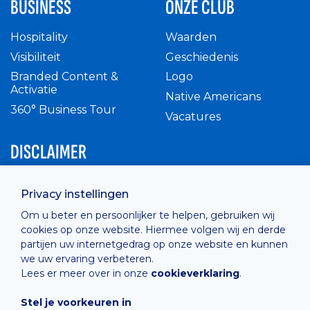
BUSINESS
ONZE CLUB
Hospitality
Waarden
Visibiliteit
Geschiedenis
Branded Content &
Logo
Activatie
Native Americans
360° Business Tour
Vacatures
DISCLAIMER
Intern reglement
Privacy instellingen
Privacy Policy
Om u beter en persoonlijker te helpen, gebruiken wij
Cashless
cookies op onze website. Hiermee volgen wij en derde
verkoopsvoorwaarden
partijen uw internetgedrag op onze website en kunnen
Cookie Policy
we uw ervaring verbeteren.
Lees er meer over in onze
cookieverklaring
.
Stel je voorkeuren in