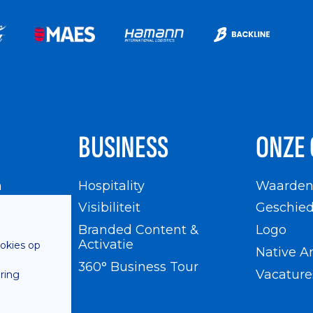
BUSINESS
ONZE 
n
Hospitality
Waarde
en
Visibiliteit
Geschied
Branded Content &
Logo
Activatie
ookies op
Native A
360° Business Tour
Vacature
ring