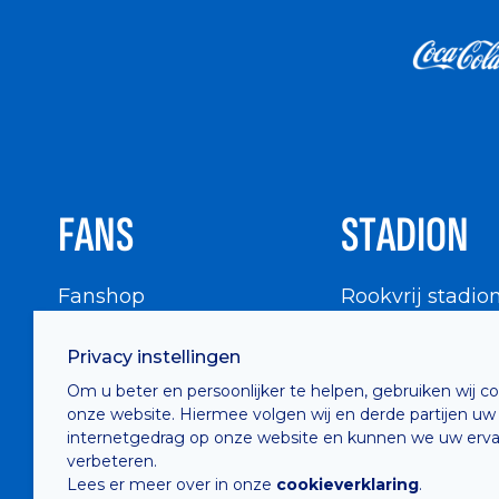
FANS
STADION
Fanshop
Rookvrij stadio
WIGWAM
Stadionbezoek
Privacy instellingen
Supportersraad
Buurtinfo
Om u beter en persoonlijker te helpen, gebruiken wij c
Buffalo Kids Club
onze website. Hiermee volgen wij en derde partijen uw
Supportersfederatie
internetgedrag op onze website en kunnen we uw erva
verbeteren.
Supportersclubs
Lees er meer over in onze
cookieverklaring
.