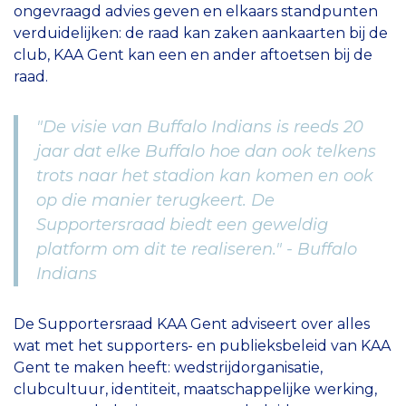
ongevraagd advies geven en elkaars standpunten
verduidelijken: de raad kan zaken aankaarten bij de
club, KAA Gent kan een en ander aftoetsen bij de
raad.
"De visie van Buffalo Indians is reeds 20
jaar dat elke Buffalo hoe dan ook telkens
trots naar het stadion kan komen en ook
op die manier terugkeert. De
Supportersraad biedt een geweldig
platform om dit te realiseren." - Buffalo
Indians
De Supportersraad KAA Gent adviseert over alles
wat met het supporters- en publieksbeleid van KAA
Gent te maken heeft: wedstrijdorganisatie,
clubcultuur, identiteit, maatschappelijke werking,