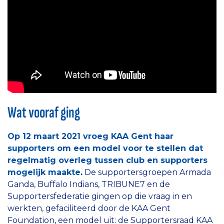
Wat vooraf ging
Op 12 maart 2021 vroeg KAA Gent haar
supporters om een model voor te stellen dat
regelmatig overleg tussen club en supporters
mogelijk maakte
.
De supportersgroepen Armada
Ganda, Buffalo Indians, TRIBUNE7 en de
Supportersfederatie gingen op die vraag in en
werkten, gefaciliteerd door de KAA Gent
Foundation, een model uit: de Supportersraad KAA