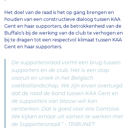
Het doel van de raad is het op gang brengen en
houden van een constructieve dialoog tussen KAA
Gent en haar supporters, de betrokkenheid van de
Buffalo’s bij de werking van de club te verhogen en
bij te dragen tot een respectvol klimaat tussen KAA
Gent en haar supporters.
De supportersraad vormt een brug tussen
supporters en de club. Het is een stap
vooruit en uniek in het Belgisch
voetballandschap. We zijn ervan overtuigd
dat de raad de band tussen KAA Gent en
de supporters van blauw-wit kan
versterken. Dat is goed voor ons Gantoise.
We kijken ernaar uit samen te werken met
de Supportersraad.” - TRIBUNE7