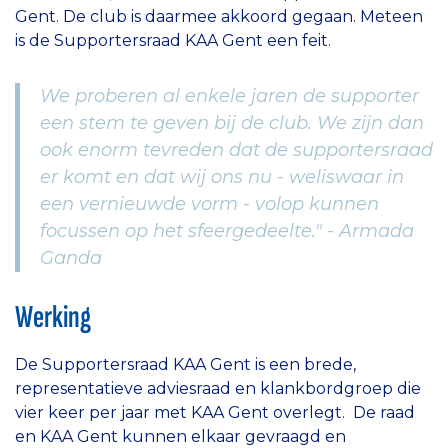
Gent. De club is daarmee akkoord gegaan. Meteen
is de Supportersraad KAA Gent een feit.
We proberen al enkele jaren de supporter
een stem te geven bij de club. We zijn dan
ook enorm tevreden dat de supportersraad
er komt en dat wij ons nu - weliswaar in
een vernieuwde vorm - volop kunnen
focussen op het sfeergedeelte." - Armada
Ganda
Werking
De Supportersraad KAA Gent is een brede,
representatieve adviesraad en klankbordgroep die
vier keer per jaar met KAA Gent overlegt. De raad
en KAA Gent kunnen elkaar gevraagd en