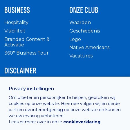
BUSINESS
ONZE CLUB
Hospitality
Waarden
Visibiliteit
Geschiedenis
Branded Content &
Logo
Activatie
Native Americans
360° Business Tour
Vacatures
DISCLAIMER
Intern reglement
Privacy instellingen
Privacy Policy
Om u beter en persoonlijker te helpen, gebruiken wij
Cashless
cookies op onze website. Hiermee volgen wij en derde
verkoopsvoorwaarden
partijen uw internetgedrag op onze website en kunnen
Cookie Policy
we uw ervaring verbeteren.
Lees er meer over in onze
cookieverklaring
.