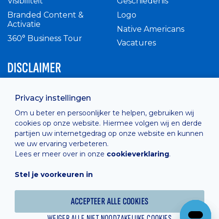
Visibiliteit
Geschiedenis
Branded Content &
Logo
Activatie
Native Americans
360° Business Tour
Vacatures
DISCLAIMER
Intern reglement
Privacy instellingen
Privacy Policy
Om u beter en persoonlijker te helpen, gebruiken wij
Cashless
cookies op onze website. Hiermee volgen wij en derde
verkoopsvoorwaarden
partijen uw internetgedrag op onze website en kunnen
Cookie Policy
we uw ervaring verbeteren.
Lees er meer over in onze
cookieverklaring
.
Stel je voorkeuren in
Hosted by
Combell
ACCEPTEER ALLE COOKIES
WEIGER ALLE NIET NOODZAKELIJKE COOKIES
Powered online by