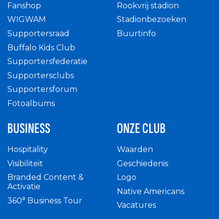
Fanshop
Rookvrij stadion
WIGWAM
Stadionbezoeken
Supportersraad
Buurtinfo
Buffalo Kids Club
Supportersfederatie
Supportersclubs
Supportersforum
Fotoalbums
BUSINESS
ONZE CLUB
Hospitality
Waarden
Visibiliteit
Geschiedenis
Branded Content &
Logo
Activatie
Native Americans
360° Business Tour
Vacatures