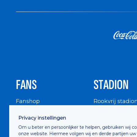
FANS
STADION
Fanshop
Rookvrij stadio
WIGWAM
Stadionbezoek
Privacy instellingen
Supportersraad
Buurtinfo
Om u beter en persoonlijker te helpen, gebruiken wij c
Buffalo Kids Club
onze website. Hiermee volgen wij en derde partijen uw