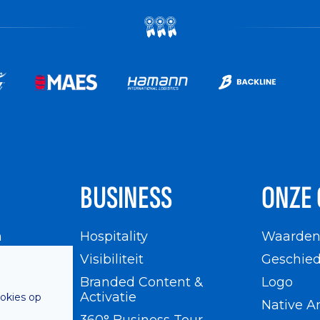
BUSINESS
ONZE 
n
Hospitality
Waarde
en
Visibiliteit
Geschied
Branded Content &
Logo
Activatie
ookies op
Native A
360° Business Tour