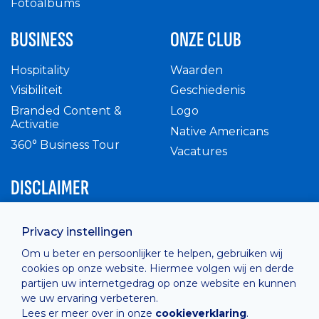
Fotoalbums
BUSINESS
ONZE CLUB
Hospitality
Waarden
Visibiliteit
Geschiedenis
Branded Content &
Logo
Activatie
Native Americans
360° Business Tour
Vacatures
DISCLAIMER
Intern reglement
Privacy instellingen
Privacy Policy
Om u beter en persoonlijker te helpen, gebruiken wij
Cashless
cookies op onze website. Hiermee volgen wij en derde
verkoopsvoorwaarden
partijen uw internetgedrag op onze website en kunnen
Cookie Policy
we uw ervaring verbeteren.
Lees er meer over in onze
cookieverklaring
.